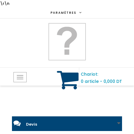
\r\n
PARAMÈTRES
Chariot:
Toggle
0 article
-
0,000 DT
navigation
Devis