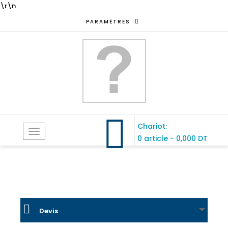
\r\n
PARAMÈTRES
Chariot:
Toggle
0 article
-
0,000 DT
navigation
Devis