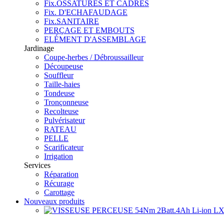
Fix.OSSATURES ET CADRES
Fix. D'ECHAFAUDAGE
Fix.SANITAIRE
PERÇAGE ET EMBOUTS
ELÉMENT D'ASSEMBLAGE
Jardinage
Coupe-herbes / Débroussailleur
Découpeuse
Souffleur
Taille-haies
Tondeuse
Tronçonneuse
Recolteuse
Pulvérisateur
RATEAU
PELLE
Scarificateur
Irrigation
Services
Réparation
Récurage
Carottage
Nouveaux produits