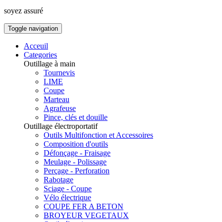
soyez assuré
Toggle navigation
Acceuil
Categories
Outillage à main
Tournevis
LIME
Coupe
Marteau
Agrafeuse
Pince, clés et douille
Outillage électroportatif
Outils Multifonction et Accessoires
Composition d'outils
Défonçage - Fraisage
Meulage - Polissage
Perçage - Perforation
Rabotage
Sciage - Coupe
Vélo électrique
COUPE FER A BETON
BROYEUR VEGETAUX