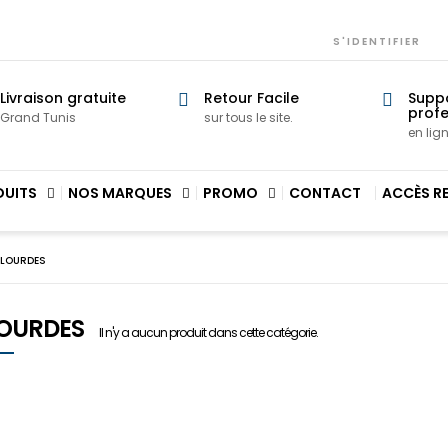
S'IDENTIFIER
Livraison gratuite
Retour Facile
Supp
profe
Grand Tunis
sur tous le site.
en lig
DUITS
NOS MARQUES
PROMO
CONTACT
ACCÈS R
. LOURDES
 LOURDES
Il n'y a aucun produit dans cette catégorie.