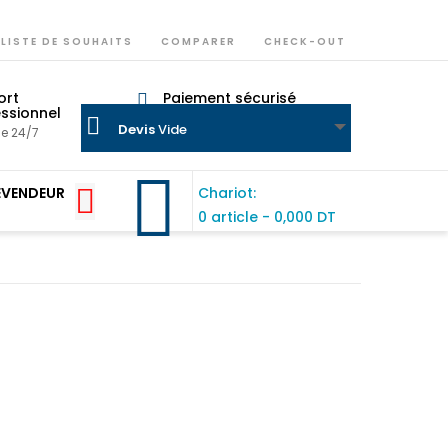
LISTE DE SOUHAITS
COMPARER
CHECK-OUT
ort
Paiement sécurisé
ssionnel
soyez assuré
Devis
Vide
ne 24/7
EVENDEUR
Chariot:
0 article
-
0,000 DT