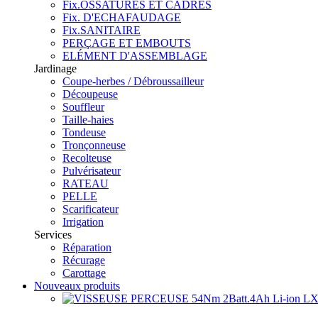
Fix.OSSATURES ET CADRES
Fix. D'ECHAFAUDAGE
Fix.SANITAIRE
PERÇAGE ET EMBOUTS
ELÉMENT D'ASSEMBLAGE
Jardinage
Coupe-herbes / Débroussailleur
Découpeuse
Souffleur
Taille-haies
Tondeuse
Tronçonneuse
Recolteuse
Pulvérisateur
RATEAU
PELLE
Scarificateur
Irrigation
Services
Réparation
Récurage
Carottage
Nouveaux produits