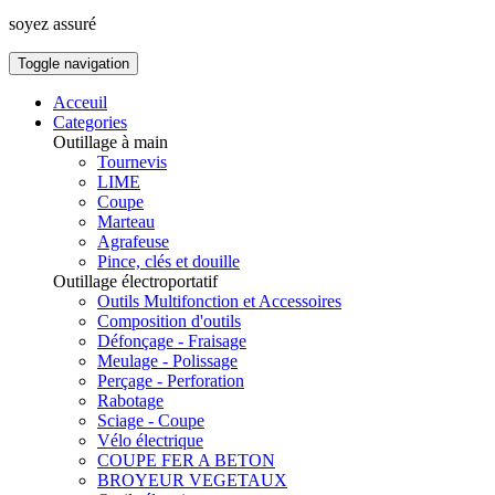
soyez assuré
Toggle navigation
Acceuil
Categories
Outillage à main
Tournevis
LIME
Coupe
Marteau
Agrafeuse
Pince, clés et douille
Outillage électroportatif
Outils Multifonction et Accessoires
Composition d'outils
Défonçage - Fraisage
Meulage - Polissage
Perçage - Perforation
Rabotage
Sciage - Coupe
Vélo électrique
COUPE FER A BETON
BROYEUR VEGETAUX