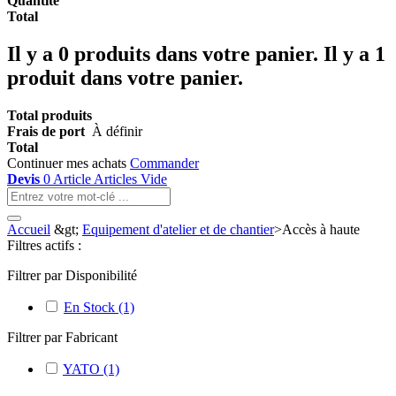
Quantité
Total
Il y a
0
produits dans votre panier.
Il y a 1
produit dans votre panier.
Total produits
Frais de port
À définir
Total
Continuer mes achats
Commander
Devis
0
Article
Articles
Vide
Accueil
&gt;
Equipement d'atelier et de chantier
>
Accès à haute
Filtres actifs :
Filtrer par Disponibilité
En Stock
(1)
Filtrer par Fabricant
YATO
(1)