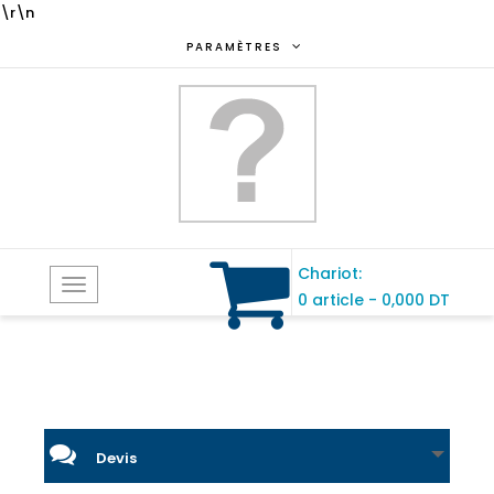
\r\n
PARAMÈTRES
Chariot:
Toggle
0 article
-
0,000 DT
navigation
Devis