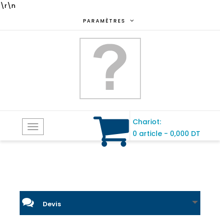
\r\n
PARAMÈTRES
Chariot:
Toggle
0 article
-
0,000 DT
navigation
Devis