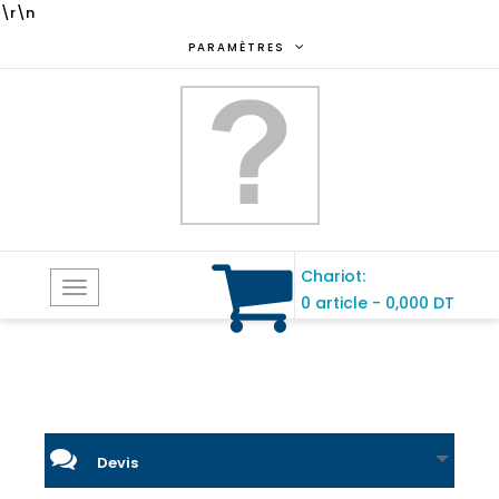
\r\n
PARAMÈTRES
Chariot:
Toggle
0 article
-
0,000 DT
navigation
Devis