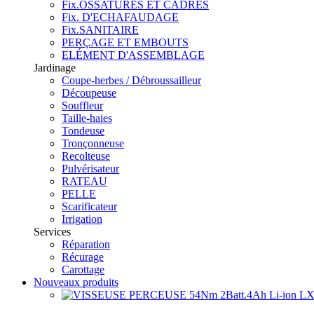
Fix.OSSATURES ET CADRES
Fix. D'ECHAFAUDAGE
Fix.SANITAIRE
PERÇAGE ET EMBOUTS
ELÉMENT D'ASSEMBLAGE
Jardinage
Coupe-herbes / Débroussailleur
Découpeuse
Souffleur
Taille-haies
Tondeuse
Tronçonneuse
Recolteuse
Pulvérisateur
RATEAU
PELLE
Scarificateur
Irrigation
Services
Réparation
Récurage
Carottage
Nouveaux produits