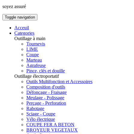
soyez assuré
Toggle navigation
Acceuil
Categories
Outillage à main
Tournevis
LIME
Coupe
Marteau
Agrafeuse
Pince, clés et douille
Outillage électroportatif
Outils Multifonction et Accessoires
Composition d'outils
Défonçage - Fraisage
Meulage - Polissage
Perçage - Perforation
Rabotage
Sciage - Coupe
Vélo électrique
COUPE FER A BETON
BROYEUR VEGETAUX