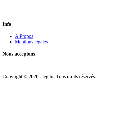
Vous avez une question? Appelez-nous ou remplissez le formulaire de
contact. Nous aimerions recevoir de vos nouvelles.
Info
A Propos
Mentions légales
Nous acceptons
Copyright © 2020 - teg.tn- Tous droits réservés.