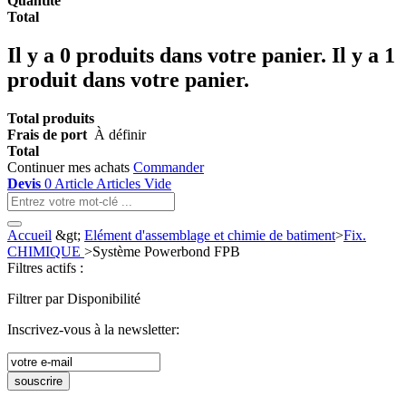
Quantité
Total
Il y a
0
produits dans votre panier.
Il y a 1
produit dans votre panier.
Total produits
Frais de port
À définir
Total
Continuer mes achats
Commander
Devis
0
Article
Articles
Vide
Accueil
&gt;
Elément d'assemblage et chimie de batiment
>
Fix.
CHIMIQUE
>
Système Powerbond FPB
Filtres actifs :
Filtrer par Disponibilité
Inscrivez-vous à la newsletter:
souscrire