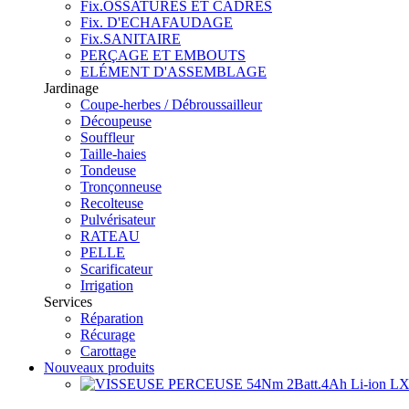
Fix.OSSATURES ET CADRES
Fix. D'ECHAFAUDAGE
Fix.SANITAIRE
PERÇAGE ET EMBOUTS
ELÉMENT D'ASSEMBLAGE
Jardinage
Coupe-herbes / Débroussailleur
Découpeuse
Souffleur
Taille-haies
Tondeuse
Tronçonneuse
Recolteuse
Pulvérisateur
RATEAU
PELLE
Scarificateur
Irrigation
Services
Réparation
Récurage
Carottage
Nouveaux produits