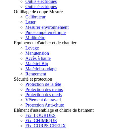
Outils électriques
Outils électriques
Outillage de coupe Mesure
Calibrateur
Laser
Mesurer environnement
Pince ampèremétrique
Multimétre
Equipement d'atelier et de chantier
Levage
Manutension
Accès à haute
Matériel Btp
Matériel soudage
Rengement
Sécurité et protection
Protection de la tête
Protection des mains
Protection des pieds
Vêtement de travail
Protection Anti-chute
Elément d'assemblage et chimie de batiment
Fix. LOURDES
Fix. CHIMIQUE
Fix. CORPS CREUX