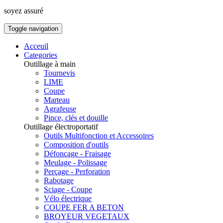
soyez assuré
Toggle navigation
Acceuil
Categories
Outillage à main
Tournevis
LIME
Coupe
Marteau
Agrafeuse
Pince, clés et douille
Outillage électroportatif
Outils Multifonction et Accessoires
Composition d'outils
Défonçage - Fraisage
Meulage - Polissage
Perçage - Perforation
Rabotage
Sciage - Coupe
Vélo électrique
COUPE FER A BETON
BROYEUR VEGETAUX