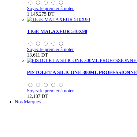
Soyez le premier à noter
1 145,275 DT
TIGE MALAXEUR 510X90
Soyez le premier à noter
13,611 DT
PISTOLET A SILICONE 300ML PROFESSIONN
Soyez le premier à noter
12,187 DT
Nos Marques