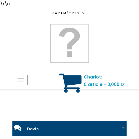
\r\n
PARAMÈTRES
Chariot:
Toggle
0 article
-
0,000 DT
navigation
Devis