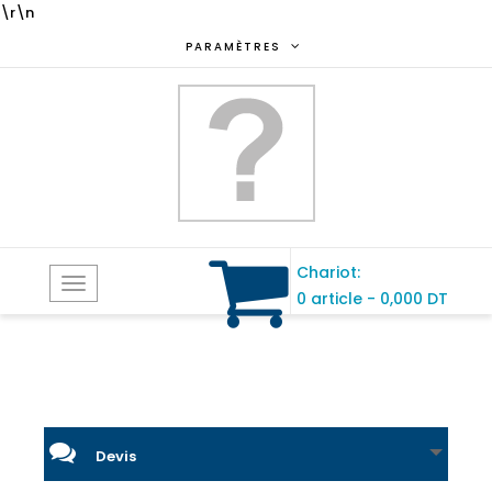
\r\n
PARAMÈTRES
Chariot:
Toggle
0 article
-
0,000 DT
navigation
Devis