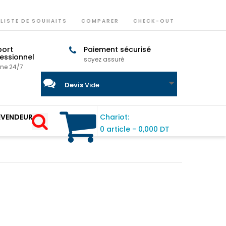
LISTE DE SOUHAITS
COMPARER
CHECK-OUT
port
Paiement sécurisé
essionnel
soyez assuré
gne 24/7
Devis
Vide
EVENDEUR
Chariot:
0 article
-
0,000 DT