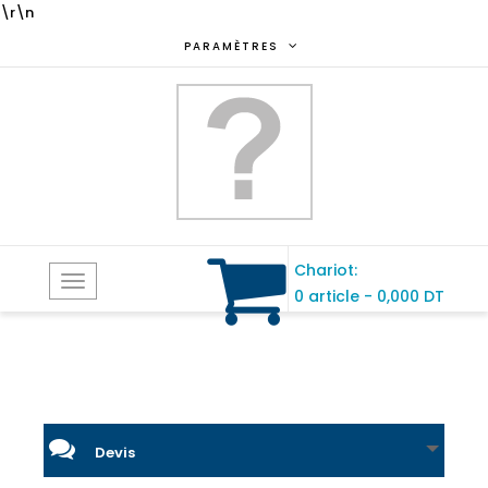
\r\n
PARAMÈTRES
Chariot:
Toggle
0 article
-
0,000 DT
navigation
Devis