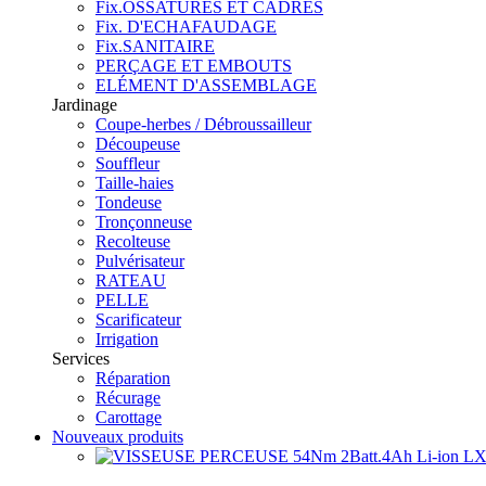
Fix.OSSATURES ET CADRES
Fix. D'ECHAFAUDAGE
Fix.SANITAIRE
PERÇAGE ET EMBOUTS
ELÉMENT D'ASSEMBLAGE
Jardinage
Coupe-herbes / Débroussailleur
Découpeuse
Souffleur
Taille-haies
Tondeuse
Tronçonneuse
Recolteuse
Pulvérisateur
RATEAU
PELLE
Scarificateur
Irrigation
Services
Réparation
Récurage
Carottage
Nouveaux produits