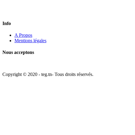
Vous avez une question? Appelez-nous ou remplissez le formulaire de
contact. Nous aimerions recevoir de vos nouvelles.
Info
A Propos
Mentions légales
Nous acceptons
Copyright © 2020 - teg.tn- Tous droits réservés.