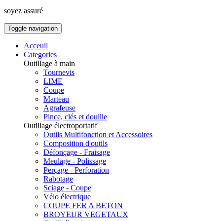
soyez assuré
Toggle navigation
Acceuil
Categories
Outillage à main
Tournevis
LIME
Coupe
Marteau
Agrafeuse
Pince, clés et douille
Outillage électroportatif
Outils Multifonction et Accessoires
Composition d'outils
Défonçage - Fraisage
Meulage - Polissage
Perçage - Perforation
Rabotage
Sciage - Coupe
Vélo électrique
COUPE FER A BETON
BROYEUR VEGETAUX