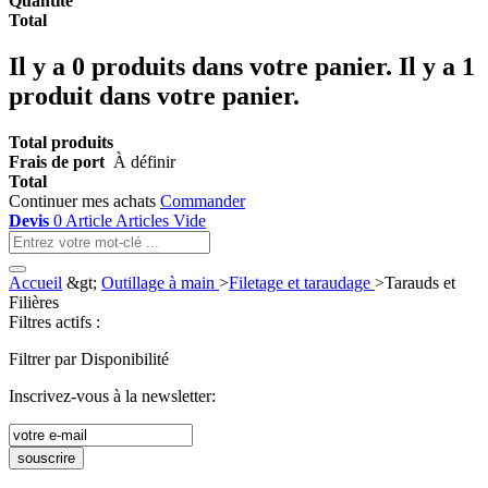
Quantité
Total
Il y a
0
produits dans votre panier.
Il y a 1
produit dans votre panier.
Total produits
Frais de port
À définir
Total
Continuer mes achats
Commander
Devis
0
Article
Articles
Vide
Accueil
&gt;
Outillage à main
>
Filetage et taraudage
>
Tarauds et
Filières
Filtres actifs :
Filtrer par Disponibilité
Inscrivez-vous à la newsletter:
souscrire