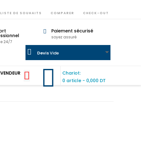
LISTE DE SOUHAITS
COMPARER
CHECK-OUT
ort
Paiement sécurisé
ssionnel
soyez assuré
ne 24/7
Devis
Vide
EVENDEUR
Chariot:
0 article
-
0,000 DT