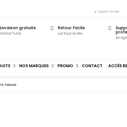
S'IDENTIFIER
Livraison gratuite
Retour Facile
Supp
profe
Grand Tunis
sur tous le site.
en lig
DUITS
NOS MARQUES
PROMO
CONTACT
ACCÈS R
TE TARAUD