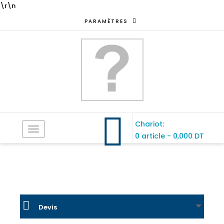
\r\n
PARAMÈTRES
Chariot:
Toggle
0 article
-
0,000 DT
navigation
Devis