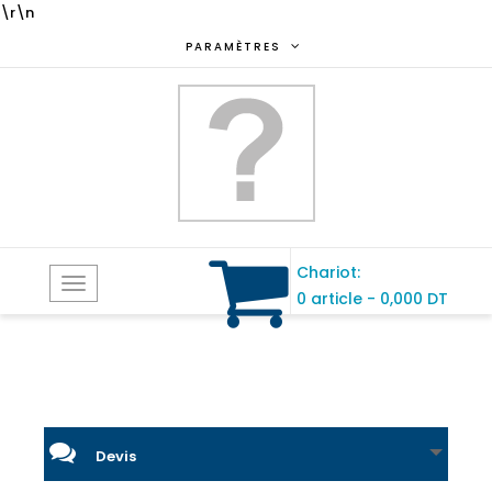
\r\n
PARAMÈTRES
Chariot:
Toggle
0 article
-
0,000 DT
navigation
Devis