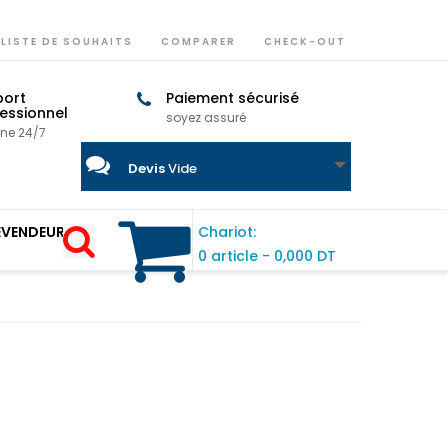
LISTE DE SOUHAITS
COMPARER
CHECK-OUT
port
Paiement sécurisé
essionnel
soyez assuré
gne 24/7
Devis
Vide
EVENDEUR
Chariot:
0 article
-
0,000 DT