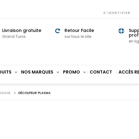
S'IDENTIFIER
Livraison gratuite
Retour Facile
Sup
prof
Grand Tunis
sur tous le site.
en li
DUITS
NOS MARQUES
PROMO
CONTACT
ACCÈS R
OUDAGE
DÉCOUPEUR PLASMA