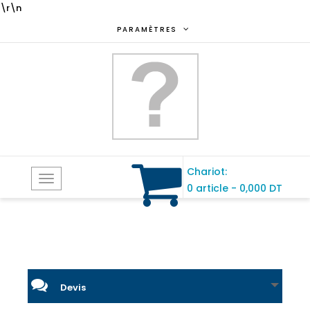
\r\n
PARAMÈTRES
Chariot:
Toggle
0 article
-
0,000 DT
navigation
Devis