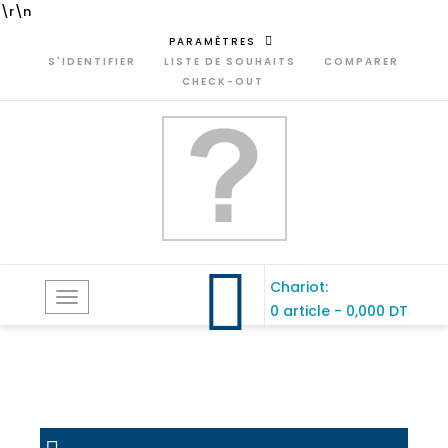
\r\n
PARAMÈTRES
S'IDENTIFIER
LISTE DE SOUHAITS
COMPARER
CHECK-OUT
Chariot:
Toggle
0 article
-
0,000 DT
navigation