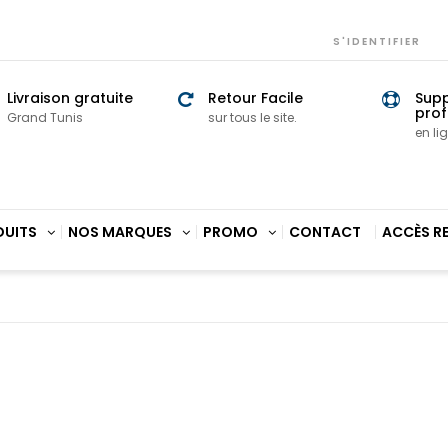
S'IDENTIFIER
Livraison gratuite
Retour Facile
Sup
prof
Grand Tunis
sur tous le site.
en li
DUITS
NOS MARQUES
PROMO
CONTACT
ACCÈS R