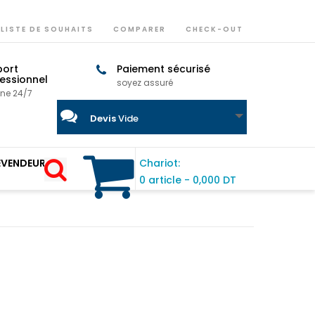
LISTE DE SOUHAITS
COMPARER
CHECK-OUT
port
Paiement sécurisé
essionnel
soyez assuré
gne 24/7
Devis
Vide
EVENDEUR
Chariot:
0 article
-
0,000 DT