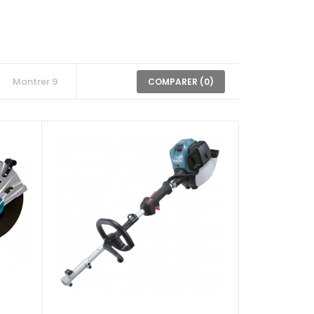
COMPARER (
0
)