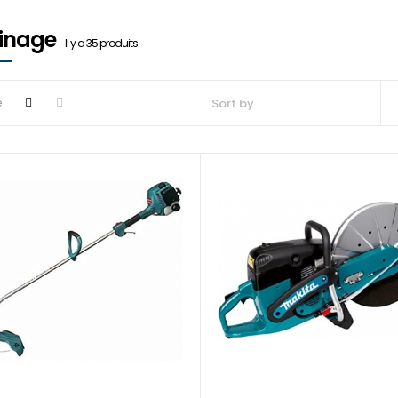
dinage
Il y a 35 produits.
e