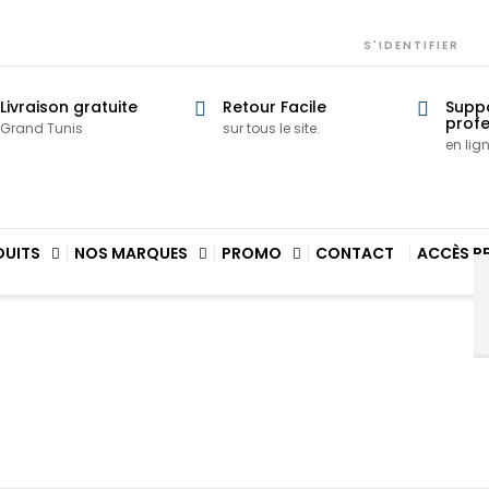
S'IDENTIFIER
Livraison gratuite
Retour Facile
Supp
profe
Grand Tunis
sur tous le site.
en lig
DUITS
NOS MARQUES
PROMO
CONTACT
ACCÈS R