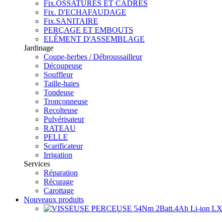
Fix.OSSATURES ET CADRES
Fix. D'ECHAFAUDAGE
Fix.SANITAIRE
PERÇAGE ET EMBOUTS
ELÉMENT D'ASSEMBLAGE
Jardinage
Coupe-herbes / Débroussailleur
Découpeuse
Souffleur
Taille-haies
Tondeuse
Tronçonneuse
Recolteuse
Pulvérisateur
RATEAU
PELLE
Scarificateur
Irrigation
Services
Réparation
Récurage
Carottage
Nouveaux produits