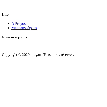
Vous avez une question? Appelez-nous ou remplissez le formulaire de
contact. Nous aimerions recevoir de vos nouvelles.
Info
A Propos
Mentions légales
Nous acceptons
Copyright © 2020 - teg.tn- Tous droits réservés.