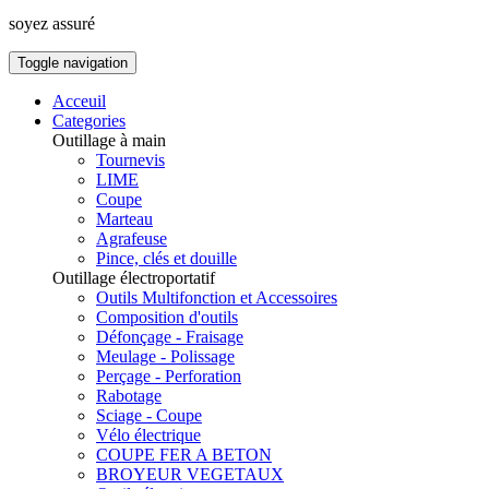
soyez assuré
Toggle navigation
Acceuil
Categories
Outillage à main
Tournevis
LIME
Coupe
Marteau
Agrafeuse
Pince, clés et douille
Outillage électroportatif
Outils Multifonction et Accessoires
Composition d'outils
Défonçage - Fraisage
Meulage - Polissage
Perçage - Perforation
Rabotage
Sciage - Coupe
Vélo électrique
COUPE FER A BETON
BROYEUR VEGETAUX