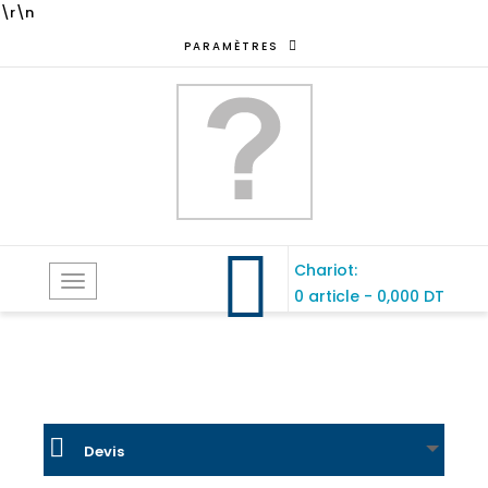
\r\n
PARAMÈTRES
Chariot:
Toggle
0 article
-
0,000 DT
navigation
Devis