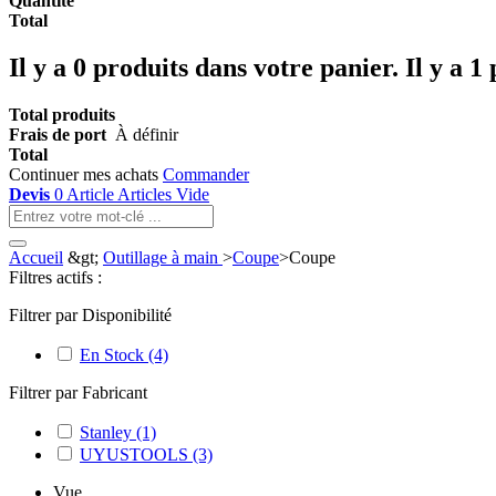
Quantité
Total
Il y a
0
produits dans votre panier.
Il y a 1
Total produits
Frais de port
À définir
Total
Continuer mes achats
Commander
Devis
0
Article
Articles
Vide
Accueil
&gt;
Outillage à main
>
Coupe
>
Coupe
Filtres actifs :
Filtrer par Disponibilité
En Stock
(4)
Filtrer par Fabricant
Stanley
(1)
UYUSTOOLS
(3)
Vue