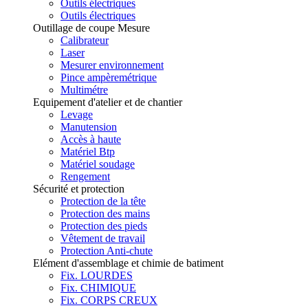
Outils électriques
Outils électriques
Outillage de coupe Mesure
Calibrateur
Laser
Mesurer environnement
Pince ampèremétrique
Multimétre
Equipement d'atelier et de chantier
Levage
Manutension
Accès à haute
Matériel Btp
Matériel soudage
Rengement
Sécurité et protection
Protection de la tête
Protection des mains
Protection des pieds
Vêtement de travail
Protection Anti-chute
Elément d'assemblage et chimie de batiment
Fix. LOURDES
Fix. CHIMIQUE
Fix. CORPS CREUX