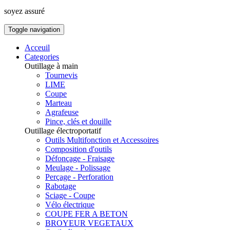
soyez assuré
Toggle navigation
Acceuil
Categories
Outillage à main
Tournevis
LIME
Coupe
Marteau
Agrafeuse
Pince, clés et douille
Outillage électroportatif
Outils Multifonction et Accessoires
Composition d'outils
Défonçage - Fraisage
Meulage - Polissage
Perçage - Perforation
Rabotage
Sciage - Coupe
Vélo électrique
COUPE FER A BETON
BROYEUR VEGETAUX