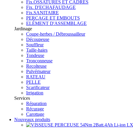
Fix.OSSATURES ET CADRES
Fix. D'ECHAFAUDAGE
Fix.SANITAIRE
PERÇAGE ET EMBOUTS
ELÉMENT D'ASSEMBLAGE
Jardinage
Coupe-herbes / Débroussailleur
Découpeuse
Souffleur
Taille-haies
Tondeuse
Tronçonneuse
Recolteuse
Pulvérisateur
RATEAU
PELLE
Scarificateur
Irrigation
Services
Réparation
Récurage
Carottage
Nouveaux produits