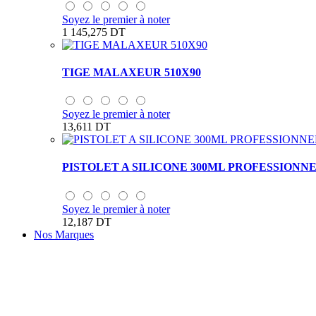
Soyez le premier à noter
1 145,275 DT
TIGE MALAXEUR 510X90
Soyez le premier à noter
13,611 DT
PISTOLET A SILICONE 300ML PROFESSIONN
Soyez le premier à noter
12,187 DT
Nos Marques