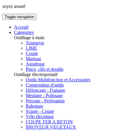
soyez assuré
Toggle navigation
Acceuil
Categories
Outillage à main
Tournevis
LIME
Coupe
Marteau
Agrafeuse
Pince, clés et douille
Outillage électroportatif
Outils Multifonction et Accessoires
Composition d'outils
Défonçage - Fraisage
Meulage - Polissage
Perçage - Perforation
Rabotage
Sciage - Coupe
Vélo électrique
COUPE FER A BETON
BROYEUR VEGETAUX