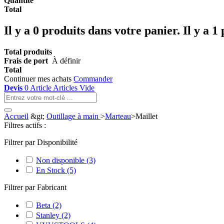
Quantité
Total
Il y a
0
produits dans votre panier.
Il y a 1
Total produits
Frais de port
À définir
Total
Continuer mes achats
Commander
Devis
0
Article
Articles
Vide
Accueil
&gt;
Outillage à main
>
Marteau
>
Maillet
Filtres actifs :
Filtrer par Disponibilité
Non disponible
(3)
En Stock
(5)
Filtrer par Fabricant
Beta
(2)
Stanley
(2)