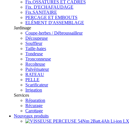
Fix.OSSATURES ET CADRES
Fix. D'ECHAFAUDAGE
Fix.SANITAIRE
PERÇAGE ET EMBOUTS
ELÉMENT D'ASSEMBLAGE
Jardinage
Coupe-herbes / Débroussailleur
Découpeuse
Souffleur
Taille-haies
Tondeuse
Tronçonneuse
Recolteuse
Pulvérisateur
RATEAU
PELLE
Scarificateur
Irrigation
Services
Réparation
Récurage
Carottage
Nouveaux produits