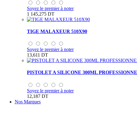
Soyez le premier à noter
1 145,275 DT
TIGE MALAXEUR 510X90
Soyez le premier à noter
13,611 DT
PISTOLET A SILICONE 300ML PROFESSIONN
Soyez le premier à noter
12,187 DT
Nos Marques