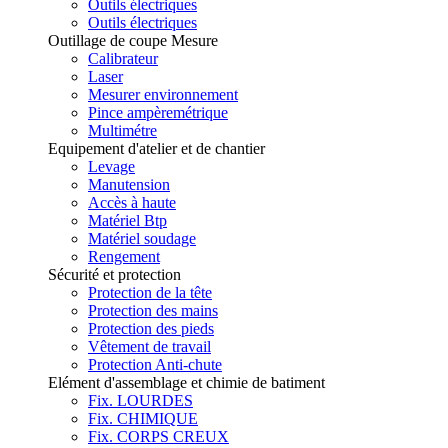
Outils électriques
Outils électriques
Outillage de coupe Mesure
Calibrateur
Laser
Mesurer environnement
Pince ampèremétrique
Multimétre
Equipement d'atelier et de chantier
Levage
Manutension
Accès à haute
Matériel Btp
Matériel soudage
Rengement
Sécurité et protection
Protection de la tête
Protection des mains
Protection des pieds
Vêtement de travail
Protection Anti-chute
Elément d'assemblage et chimie de batiment
Fix. LOURDES
Fix. CHIMIQUE
Fix. CORPS CREUX