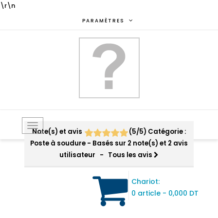
\r\n
PARAMÈTRES
Toggle
Note(s) et avis
(
5
/
5
)
Catégorie :
navigation
Poste à soudure
- Basés sur
2
note(s) et
2
avis
utilisateur
- Tous les avis
Chariot:
0 article
-
0,000 DT