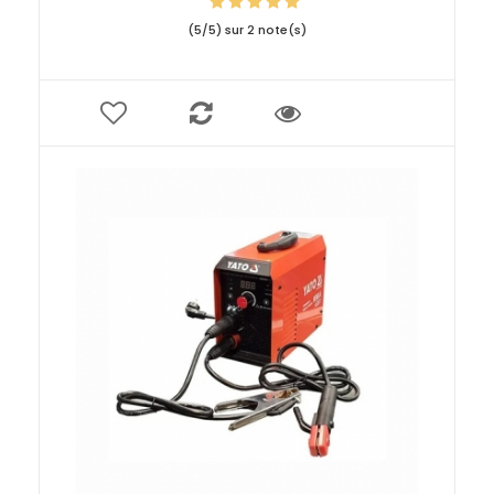
(
5
/
5
) sur
2
note(s)