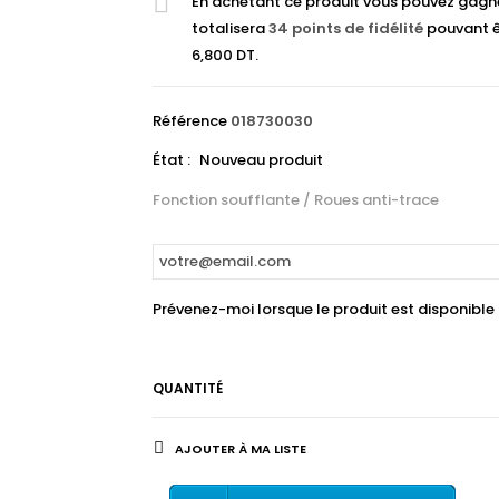
En achetant ce produit vous pouvez gagn
totalisera
34
points de fidélité
pouvant ê
6,800 DT
.
Référence
018730030
État :
Nouveau produit
Fonction soufflante / Roues anti-trace
Prévenez-moi lorsque le produit est disponible
QUANTITÉ
AJOUTER À MA LISTE