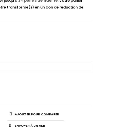
er jusqu'à
34
points de fidélité
. Votre panier
tre transformé(s) en un bon de réduction de
AJOUTER POUR COMPARER
ENVOYER À UN AMI