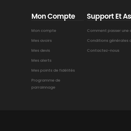
Mon Compte
Support Et A
Mon compte
Comment passer une
Mes avoirs
Conditions générales d’
Mes devis
Contactez-nous
Mes alerts
Mes points de fidélités
Programme de
parrainnage