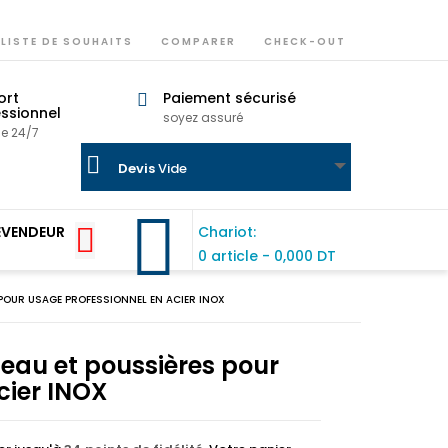
LISTE DE SOUHAITS
COMPARER
CHECK-OUT
ort
Paiement sécurisé
ssionnel
soyez assuré
ne 24/7
Devis
Vide
EVENDEUR
Chariot:
0 article
-
0,000 DT
 POUR USAGE PROFESSIONNEL EN ACIER INOX
s eau et poussières pour
cier INOX