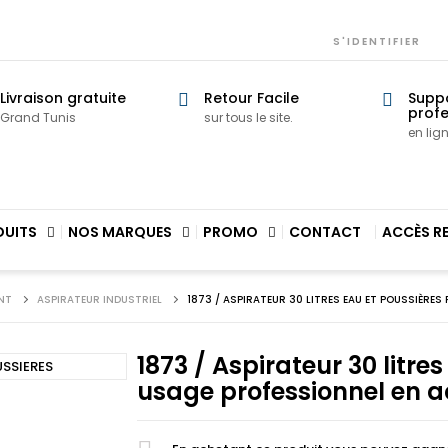
S'IDENTIFIER
Livraison gratuite
Retour Facile
Supp
profe
Grand Tunis
sur tous le site.
en lig
DUITS
NOS MARQUES
PROMO
CONTACT
ACCÈS R
NT
ASPIRATEUR INDUSTRIEL
1873 / ASPIRATEUR 30 LITRES EAU ET POUSSIÈRES
1873 / Aspirateur 30 litre
usage professionnel en a