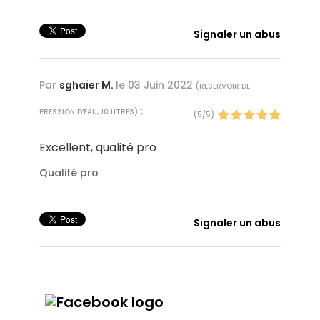
Signaler un abus
Par
sghaier M.
le
03 Juin 2022
(
RESERVOIR DE
:
PRESSION D’EAU, 10 LITRES
)
(
5
/
5
)
Excellent, qualité pro
Qualité pro
Signaler un abus