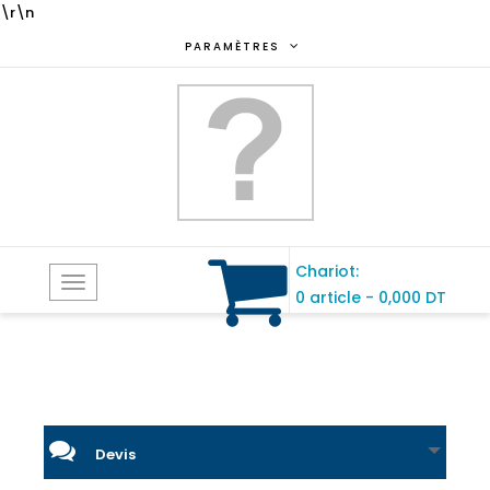
\r\n
PARAMÈTRES
Chariot:
Toggle
0 article
-
0,000 DT
navigation
Devis