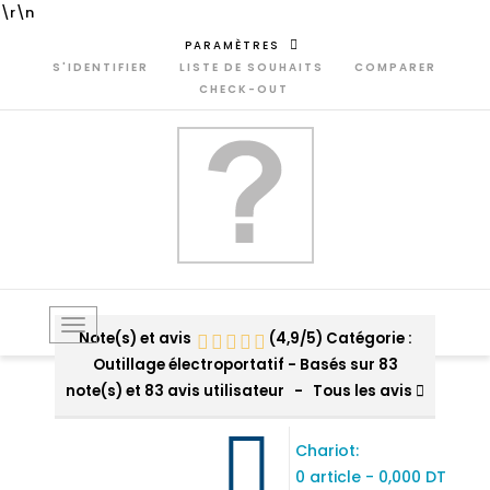
\r\n
PARAMÈTRES
S'IDENTIFIER
LISTE DE SOUHAITS
COMPARER
CHECK-OUT
Toggle
Note(s) et avis
(
4,9
/
5
)
Catégorie :
navigation
Outillage électroportatif
- Basés sur
83
note(s) et
83
avis utilisateur
- Tous les avis
Chariot:
0 article
-
0,000 DT