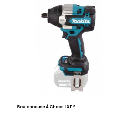
Boulonneuse À Chocs LXT ®
B