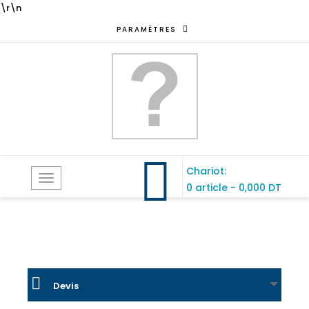
\r\n
PARAMÈTRES
Chariot:
Toggle
0 article
-
0,000 DT
navigation
Devis