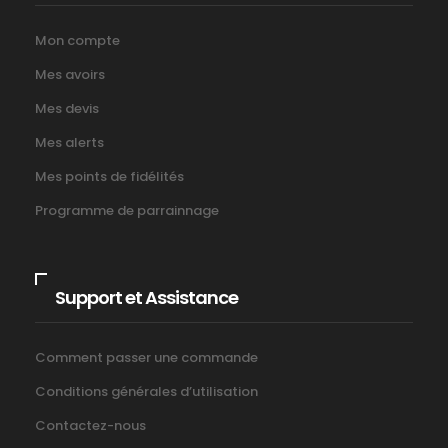
Mon compte
Mes avoirs
Mes devis
Mes alerts
Mes points de fidélités
Programme de parrainnage
Support et Assistance
Comment passer une commande
Conditions générales d’utilisation
Contactez-nous