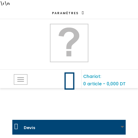
\r\n
PARAMÈTRES
Chariot:
Toggle
0 article
-
0,000 DT
navigation
Devis