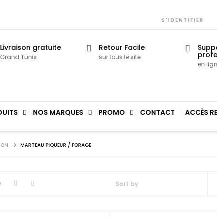
S'IDENTIFIER
Livraison gratuite
Retour Facile
Supp
profe
Grand Tunis
sur tous le site.
en lig
DUITS
NOS MARQUES
PROMO
CONTACT
ACCÈS R
ION
MARTEAU PIQUEUR / FORAGE
e