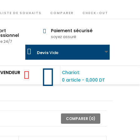
LISTE DE SOUHAITS
COMPARER
CHECK-OUT
ort
Paiement sécurisé
ssionnel
soyez assuré
ne 24/7
Devis
Vide
EVENDEUR
Chariot:
0 article
-
0,000 DT
COMPARER (
0
)