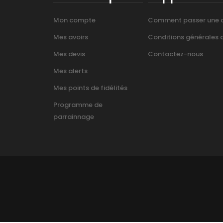
Mon compte
Comment passer une
Mes avoirs
Conditions générales d’
Mes devis
Contactez-nous
Mes alerts
Mes points de fidélités
Programme de
parrainnage