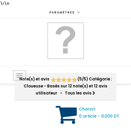
\r\n
PARAMÈTRES
Toggle
Note(s) et avis
(
5
/
5
)
Catégorie :
navigation
Cloueuse
- Basés sur
12
note(s) et
12
avis
utilisateur
- Tous les avis
Chariot:
0 article
-
0,000 DT