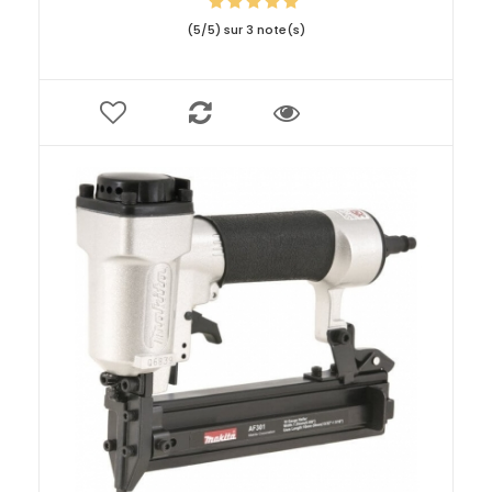
(
5
/
5
) sur
3
note(s)